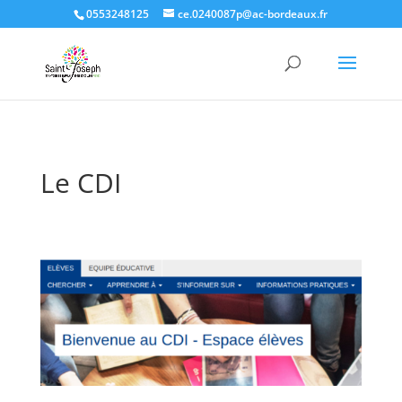
0553248125
ce.0240087p@ac-bordeaux.fr
Le CDI