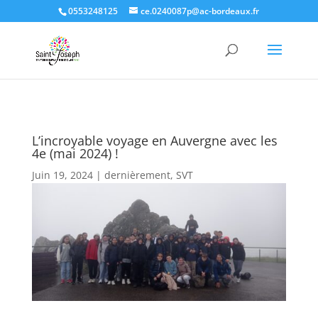
0553248125
ce.0240087p@ac-bordeaux.fr
L’incroyable voyage en Auvergne avec les
4e (mai 2024) !
Juin 19, 2024
|
dernièrement
,
SVT